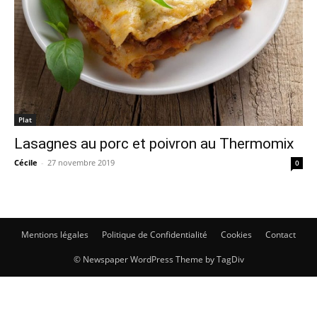
Plat
Lasagnes au porc et poivron au Thermomix
Cécile
-
27 novembre 2019
0
Mentions légales
Politique de Confidentialité
Cookies
Contact
© Newspaper WordPress Theme by TagDiv