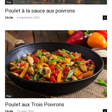
Plat
Poulet à la sauce aux poivrons
Cécile
-
4 septembre 2020
0
Plat
Poulet aux Trois Poivrons
Cécile
-
25 mars 2020
0