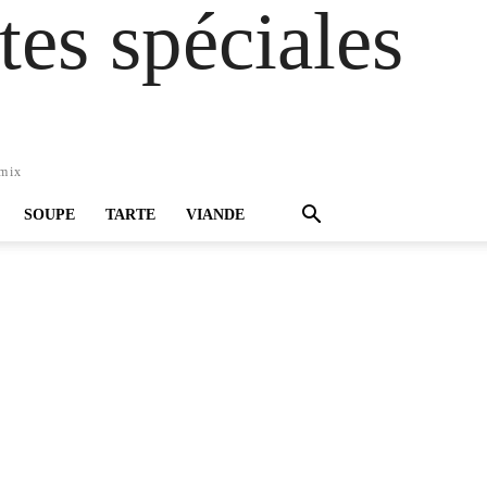
es spéciales
omix
SOUPE
TARTE
VIANDE