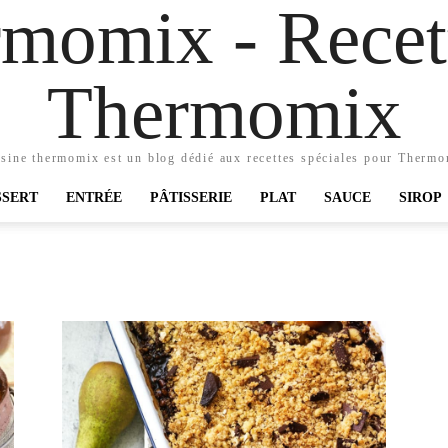
momix - Recett
Thermomix
sine thermomix est un blog dédié aux recettes spéciales pour Therm
SSERT
ENTRÉE
PÂTISSERIE
PLAT
SAUCE
SIROP