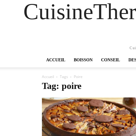
CuisineTher
Cui
ACCUEIL
BOISSON
CONSEIL
DE
Accueil
Tags
Poire
Tag: poire