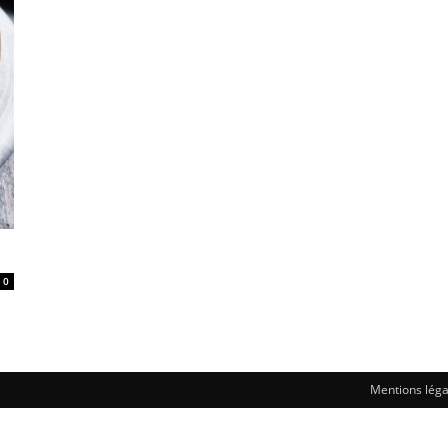
0
Mentions léga