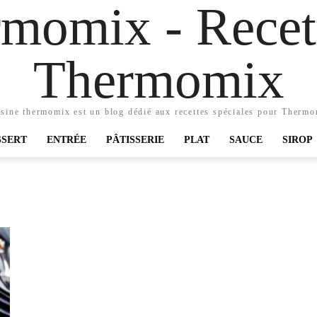
momix - Recett
Thermomix
sine thermomix est un blog dédié aux recettes spéciales pour Therm
SSERT
ENTRÉE
PÂTISSERIE
PLAT
SAUCE
SIROP