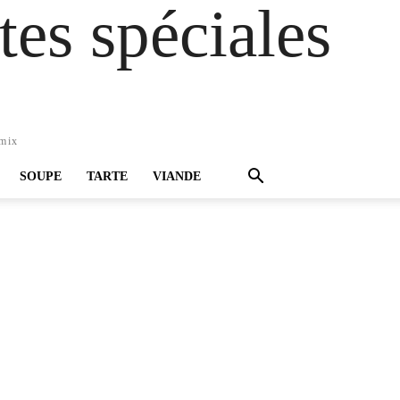
es spéciales
omix
SOUPE
TARTE
VIANDE