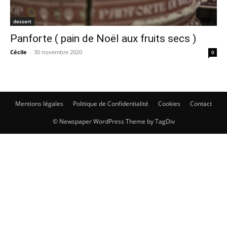
dessert
Panforte ( pain de Noël aux fruits secs )
Cécile
-
30 novembre 2020
0
Mentions légales
Politique de Confidentialité
Cookies
Contact
© Newspaper WordPress Theme by TagDiv