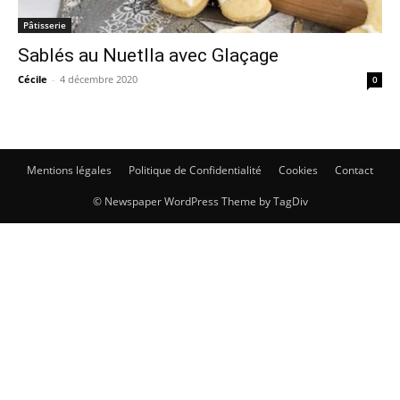
Pâtisserie
Sablés au Nuetlla avec Glaçage
Cécile
-
4 décembre 2020
0
Mentions légales
Politique de Confidentialité
Cookies
Contact
© Newspaper WordPress Theme by TagDiv