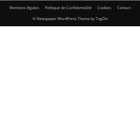
Mentions légales
Politique de Confidentialité
Cookies
Contact
© Newspaper WordPress Theme by TagDiv