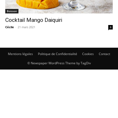
Boisson
Cocktail Mango Daiquiri
Cécile
-
21 mars 2021
0
Mentions légales
Politique de Confidentialité
Cookies
Contact
© Newspaper WordPress Theme by TagDiv