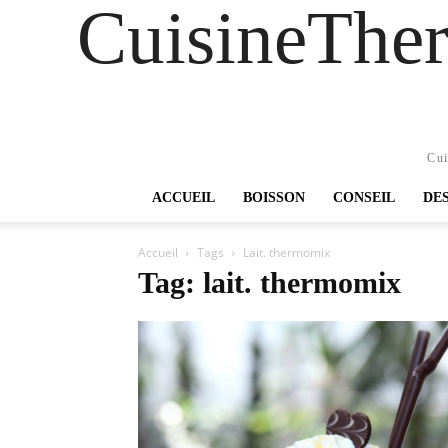
CuisineTher
Cui
ACCUEIL
BOISSON
CONSEIL
DE
Accueil
Tags
Lait. thermomix
Tag: lait. thermomix