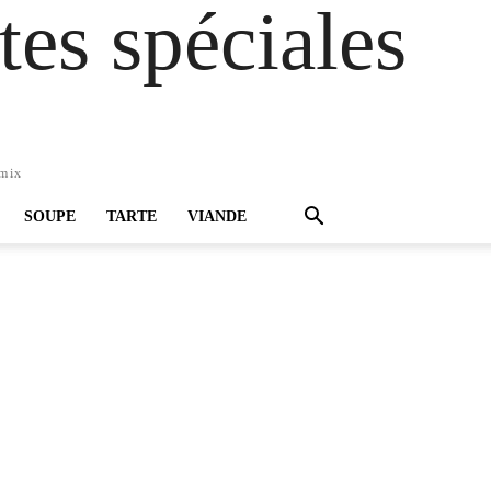
es spéciales
omix
SOUPE
TARTE
VIANDE