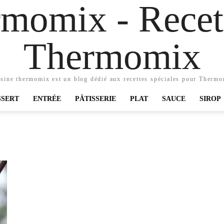
momix - Recett
Thermomix
sine thermomix est un blog dédié aux recettes spéciales pour Therm
SSERT
ENTRÉE
PÂTISSERIE
PLAT
SAUCE
SIROP