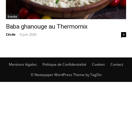
Entrée
Baba ghanouge au Thermomix
Cécile
-
9 juin 2020
0
Mentions légales
Politique de Confidentialité
Cookies
Contact
© Newspaper WordPress Theme by TagDiv