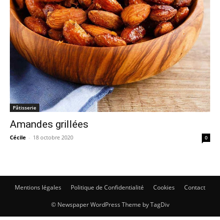
Pâtisserie
Amandes grillées
Cécile
-
18 octobre 2020
0
Mentions légales
Politique de Confidentialité
Cookies
Contact
© Newspaper WordPress Theme by TagDiv