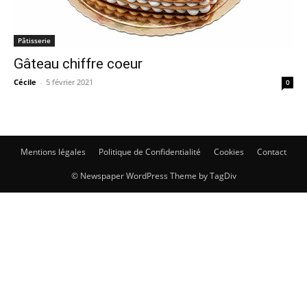
Pâtisserie
Gâteau chiffre coeur
Cécile
-
5 février 2021
0
Mentions légales
Politique de Confidentialité
Cookies
Contact
© Newspaper WordPress Theme by TagDiv