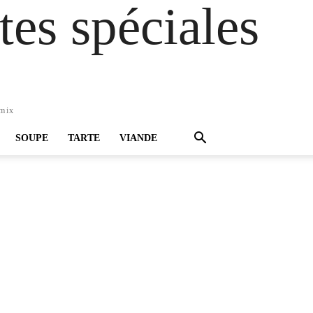
es spéciales
omix
SOUPE
TARTE
VIANDE