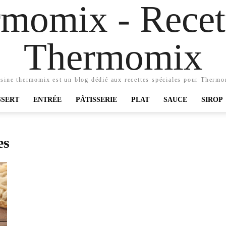
momix - Recett
Thermomix
sine thermomix est un blog dédié aux recettes spéciales pour Therm
SSERT
ENTRÉE
PÂTISSERIE
PLAT
SAUCE
SIROP
es