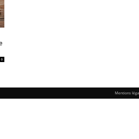
e
0
Mentions léga