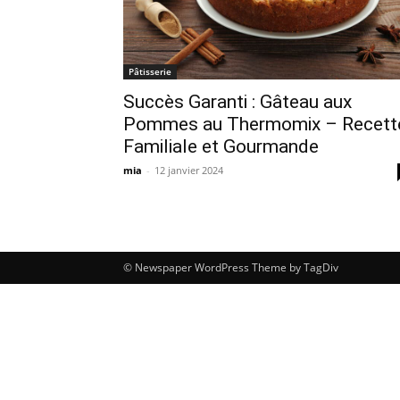
Pâtisserie
Succès Garanti : Gâteau aux
Pommes au Thermomix – Recett
Familiale et Gourmande
mia
-
12 janvier 2024
© Newspaper WordPress Theme by TagDiv