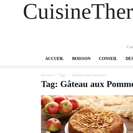
CuisineTher
Cui
ACCUEIL
BOISSON
CONSEIL
DE
Accueil
Tags
Gâteau aux Pommes
Tag: Gâteau aux Pomm