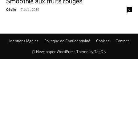
Smoothie aux fruits rouges
Cécile
-
7 août 2019
0
Mentions légales
Politique de Confidentialité
Cookies
Contact
© Newspaper WordPress Theme by TagDiv