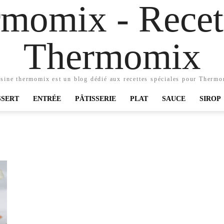
momix - Recett
Thermomix
sine thermomix est un blog dédié aux recettes spéciales pour Therm
SSERT
ENTRÉE
PÂTISSERIE
PLAT
SAUCE
SIROP