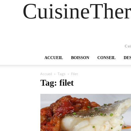
CuisineTher
Cui
ACCUEIL
BOISSON
CONSEIL
DE
Accueil
Tags
Filet
Tag: filet