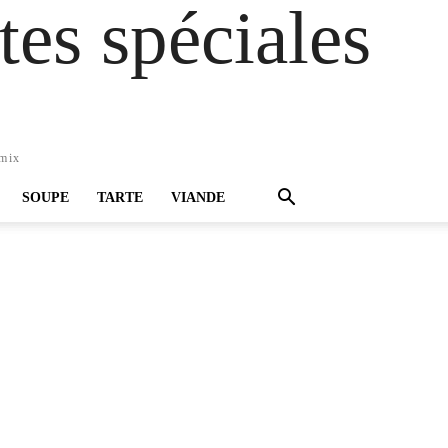
es spéciales
omix
SOUPE
TARTE
VIANDE