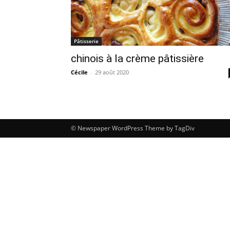
Pâtisserie
chinois à la crème pâtissière
Cécile
-
29 août 2020
© Newspaper WordPress Theme by TagDiv