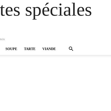
es spéciales
omix
SOUPE
TARTE
VIANDE