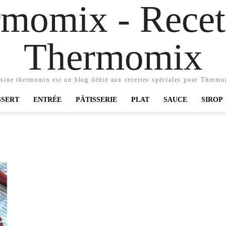
momix - Recett
Thermomix
sine thermomix est un blog dédié aux recettes spéciales pour Therm
SSERT
ENTRÉE
PÂTISSERIE
PLAT
SAUCE
SIROP