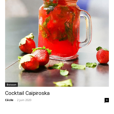
Boisson
Cocktail Caïpiroska
Cécile
-
2 juin 2020
0