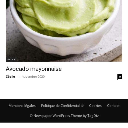
sauce
Avocado mayonnaise
Cécile
-
1 novembre 2020
0
Mentions légales
Politique de Confidentialité
Cookies
Contact
© Newspaper WordPress Theme by TagDiv