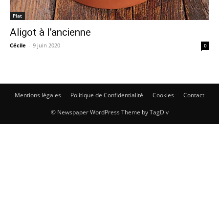
Plat
Aligot à l’ancienne
Cécile
-
9 juin 2020
0
Mentions légales
Politique de Confidentialité
Cookies
Contact
© Newspaper WordPress Theme by TagDiv