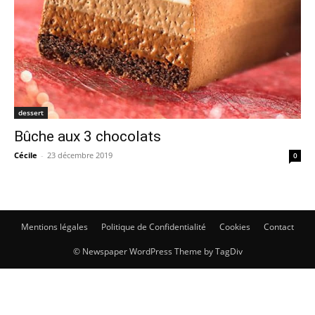
dessert
Bûche aux 3 chocolats
Cécile
-
23 décembre 2019
0
Mentions légales
Politique de Confidentialité
Cookies
Contact
© Newspaper WordPress Theme by TagDiv