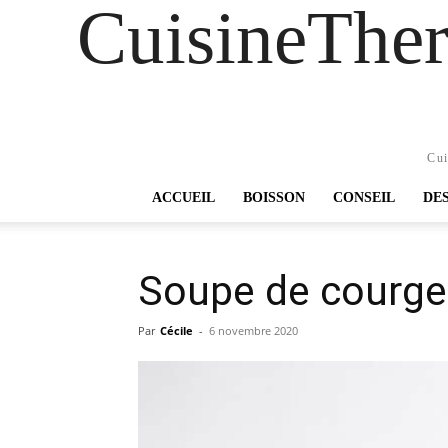
CuisineTher
Cui
ACCUEIL
BOISSON
CONSEIL
DE
Soupe de courge
Par
Cécile
-
6 novembre 2020