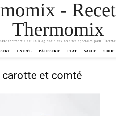
momix - Recett
Thermomix
sine thermomix est un blog dédié aux recettes spéciales pour Therm
SSERT
ENTRÉE
PÂTISSERIE
PLAT
SAUCE
SIROP
 carotte et comté