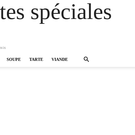
es spéciales
omix
SOUPE
TARTE
VIANDE