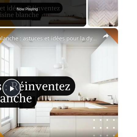
Now Playing
×
⬜️ Réinventez votre cuisine blanche : astuces et idées pour la dynamiser !
Play
Video