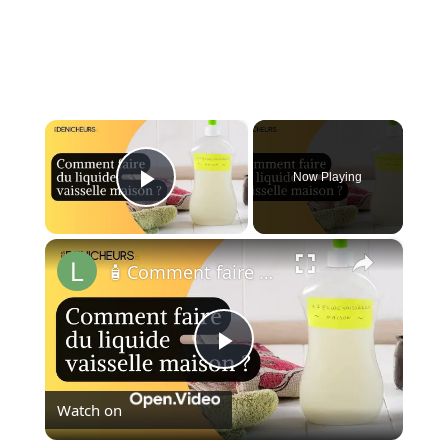
×
Now Playing
Play Video
×
🧴 Comment faire du liquide vaisselle à la maison ?🏠
Play
Watch on
Video