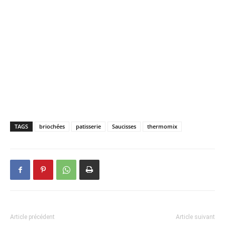
TAGS
briochées
patisserie
Saucisses
thermomix
Article précédent
Article suivant