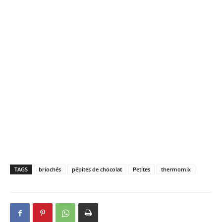
TAGS
briochés
pépites de chocolat
Petites
thermomix