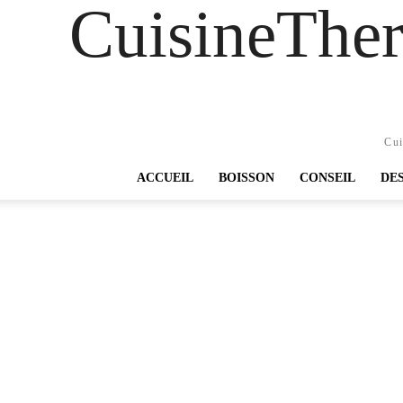
CuisineTher
Cui
ACCUEIL
BOISSON
CONSEIL
DE