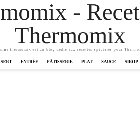
momix - Recett
Thermomix
sine thermomix est un blog dédié aux recettes spéciales pour Therm
SSERT
ENTRÉE
PÂTISSERIE
PLAT
SAUCE
SIROP