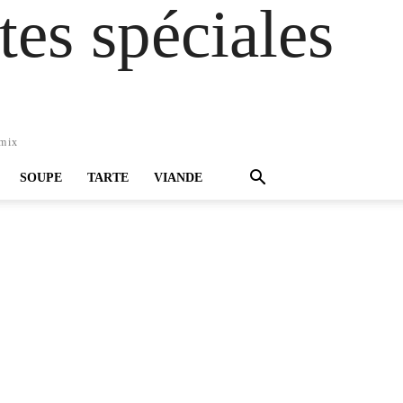
es spéciales
omix
SOUPE
TARTE
VIANDE