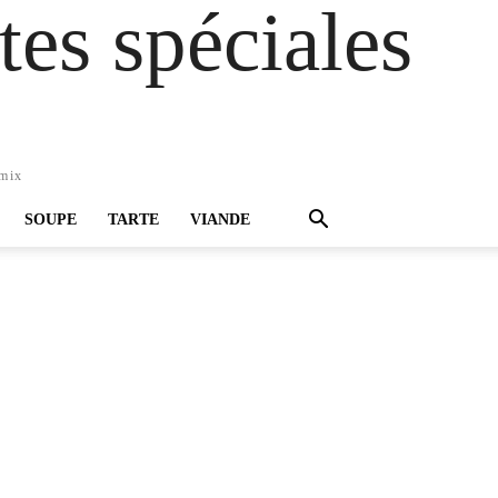
es spéciales
omix
SOUPE
TARTE
VIANDE