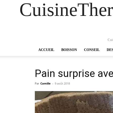
CuisineTher
Cui
ACCUEIL
BOISSON
CONSEIL
DE
Pain surprise a
Par
Camille
-
9 août 2018