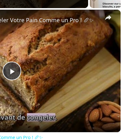
×
eler Votre Pain Comme un Pro ! 🥖✨
Play
Video
n Comme un Pro ! 🥖✨