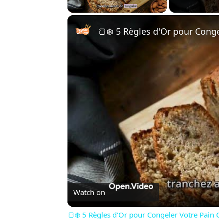
🍞❄️ 5 Règles d'Or pour Cong
Watch on
🍞❄️ 5 Règles d'Or pour Congeler Votre Pai