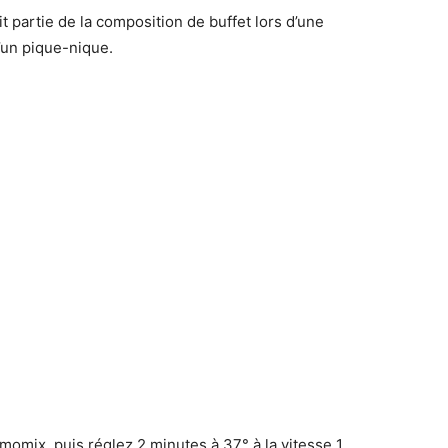
ait partie de la composition de buffet lors d’une
’un pique-nique.
rmomix, puis réglez 2 minutes à 37° à la vitesse 1.