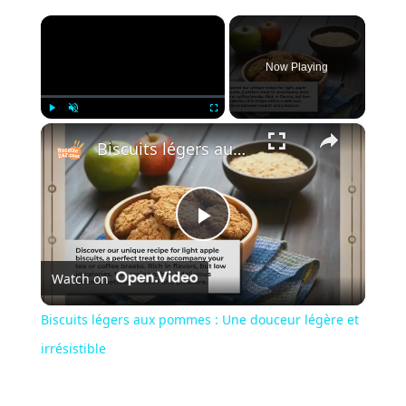
×
Now Playing
×
Play
Unmute
Fullscreen
Biscuits légers aux pommes : Une douceur légère et irrésistible
Play
Watch on
Video
Biscuits légers aux pommes : Une douceur légère et
irrésistible