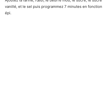
Ajoutez la farine, l’œuf, le beurre mou, le sucre, le sucre
vanillé, et le sel puis programmez 7 minutes en fonction
épi.