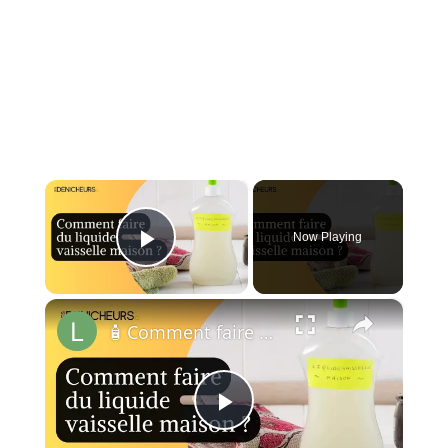
×
Now Playing
Play Video
×
🧴 Comment faire du liquide vaisselle à la maison ?🏠
Play