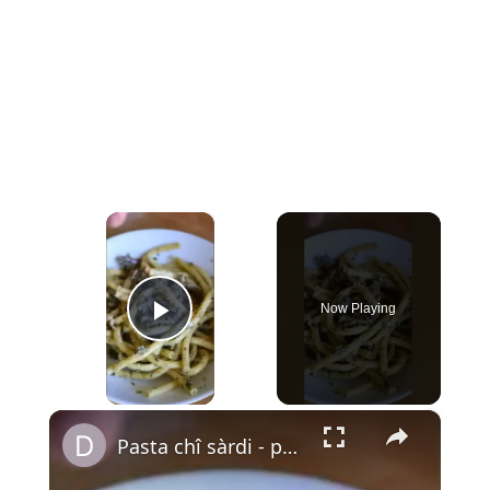
×
Now Playing
Play Video
×
Pasta chî sàrdi - pâtes aux sardines