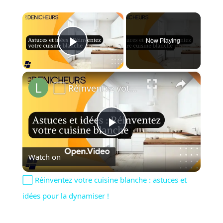
×
Now Playing
Play Video
×
⬜️ Réinventez votre cuisine blanche : astuces et idées pour la dynamiser !
Play
Watch on
Video
⬜️ Réinventez votre cuisine blanche : astuces et
idées pour la dynamiser !