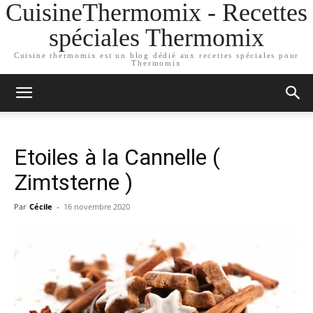
CuisineThermomix - Recettes
spéciales Thermomix
Cuisine thermomix est un blog dédié aux recettes spéciales pour
Thermomix
Etoiles à la Cannelle (
Zimtsterne )
Par
Cécile
-
16 novembre 2020