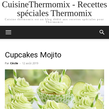
CuisineThermomix - Recettes
spéciales Thermomix
Cuisine thermomix est un blog dédié aux recettes spéciales pour
Thermomix
Cupcakes Mojito
Par
Cécile
-
12 août 2019