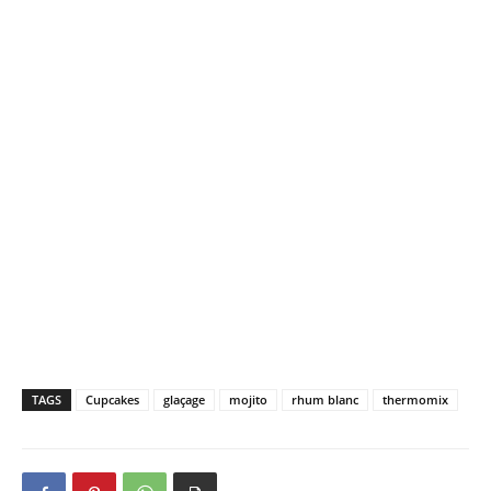
TAGS
Cupcakes
glaçage
mojito
rhum blanc
thermomix