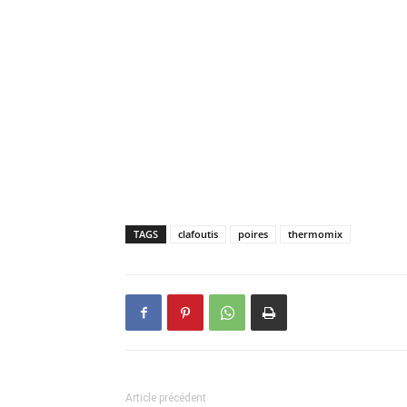
TAGS
clafoutis
poires
thermomix
Article précédent