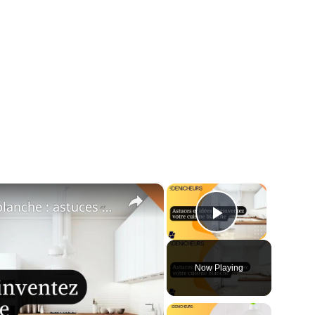
×
×
⬜️ Réinventez votre cuisine blanche : astuces et idées pour la dynamiser !
Play Vide
Now Playing
ay