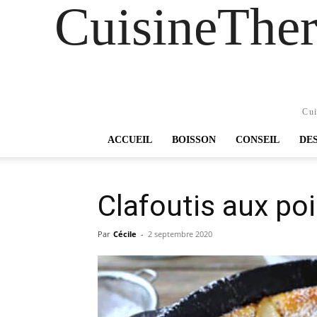
CuisineTher
Cui
ACCUEIL
BOISSON
CONSEIL
DE
Clafoutis aux po
Par
Cécile
-
2 septembre 2020