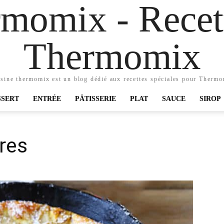
momix - Recett
Thermomix
sine thermomix est un blog dédié aux recettes spéciales pour Therm
SSERT
ENTRÉE
PÂTISSERIE
PLAT
SAUCE
SIROP
ires