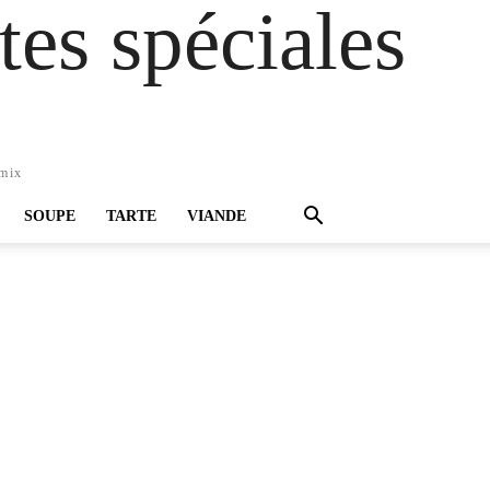
es spéciales
omix
SOUPE
TARTE
VIANDE