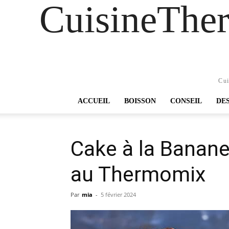
CuisineTher
Cui
ACCUEIL
BOISSON
CONSEIL
DE
Cake à la Banan
au Thermomix
Par
mia
-
5 février 2024