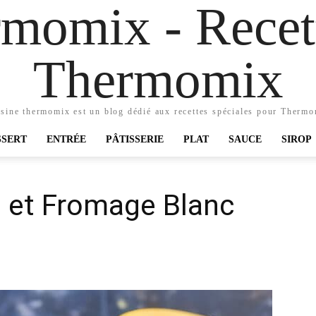
momix - Recett
Thermomix
sine thermomix est un blog dédié aux recettes spéciales pour Therm
SSERT
ENTRÉE
PÂTISSERIE
PLAT
SAUCE
SIROP
e et Fromage Blanc