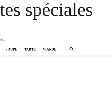
es spéciales
omix
SOUPE
TARTE
VIANDE