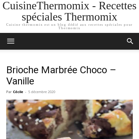
CuisineThermomix - Recettes
spéciales Thermomix
Cuisine thermomix est un blog dédié aux recettes spéciales pour
Thermomix
Brioche Marbrée Choco –
Vanille
Par
Cécile
-
5 décembre 2020