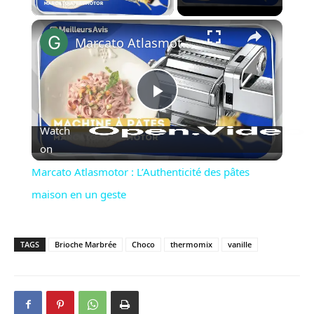
×
Marcato Atlasmotor : L’Authenticité des pâtes maison en un geste
Play
Watch
Video
on
Marcato Atlasmotor : L’Authenticité des pâtes
maison en un geste
TAGS
Brioche Marbrée
Choco
thermomix
vanille