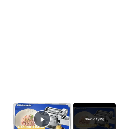
×
Now Playing
Play Video