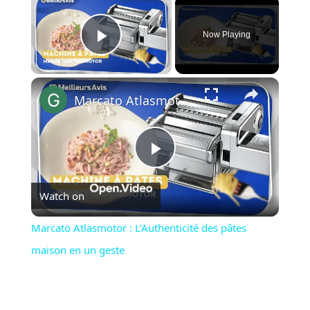
Now Playing
Play Video
×
Marcato Atlasmotor : L’Authenticité des pâtes maison en un geste
Play
Watch on
Video
Marcato Atlasmotor : L’Authenticité des pâtes
maison en un geste