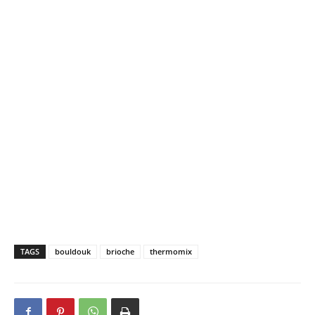
TAGS
bouldouk
brioche
thermomix