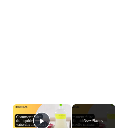
×
Now Playing