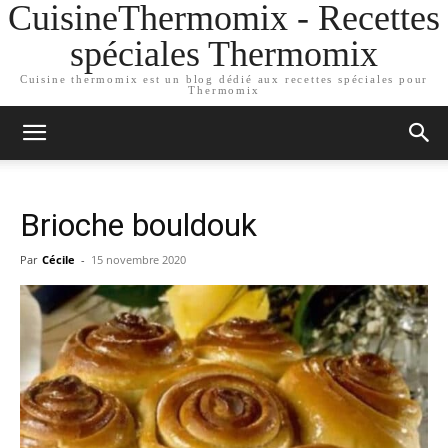
CuisineThermomix - Recettes
spéciales Thermomix
Cuisine thermomix est un blog dédié aux recettes spéciales pour
Thermomix
Brioche bouldouk
Par
Cécile
-
15 novembre 2020