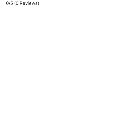
0/5
(0 Reviews)
d
e
o