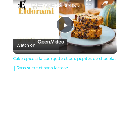
Cake épicé à la courgette et aux pépites de chocolat | Sans sucre et sans lactose
P
Watch on
l
Cake épicé à la courgette et aux pépites de chocolat
a
| Sans sucre et sans lactose
y
V
i