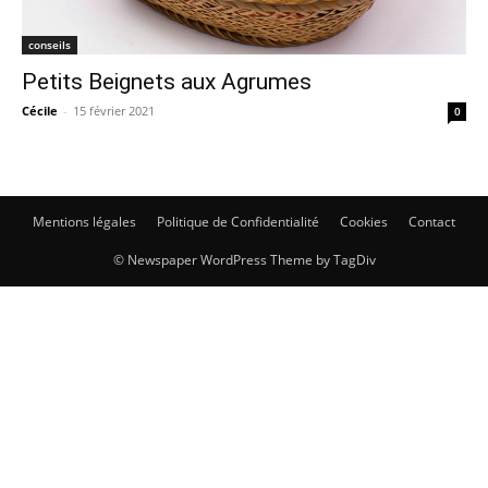
conseils
Petits Beignets aux Agrumes
Cécile
-
15 février 2021
0
Mentions légales
Politique de Confidentialité
Cookies
Contact
© Newspaper WordPress Theme by TagDiv