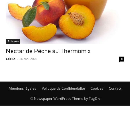
Boisson
Nectar de Pêche au Thermomix
Cécile
-
26 mai 2020
0
Mentions légales
Politique de Confidentialité
Cookies
Contact
© Newspaper WordPress Theme by TagDiv