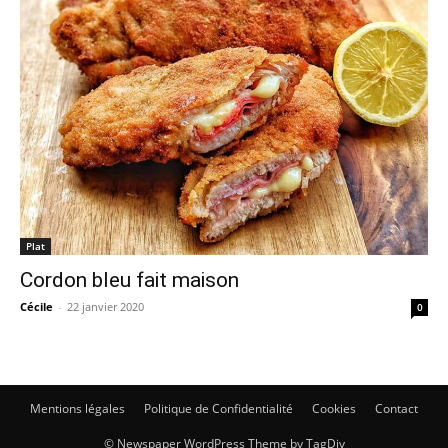
Plat
Cordon bleu fait maison
Cécile
-
22 janvier 2020
0
Mentions légales
Politique de Confidentialité
Cookies
Contact
© Newspaper WordPress Theme by TagDiv