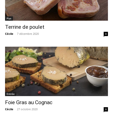
Plat
Terrine de poulet
Cécile
-
7 décembre 2020
0
Entrée
Foie Gras au Cognac
Cécile
-
27 octobre 2020
0