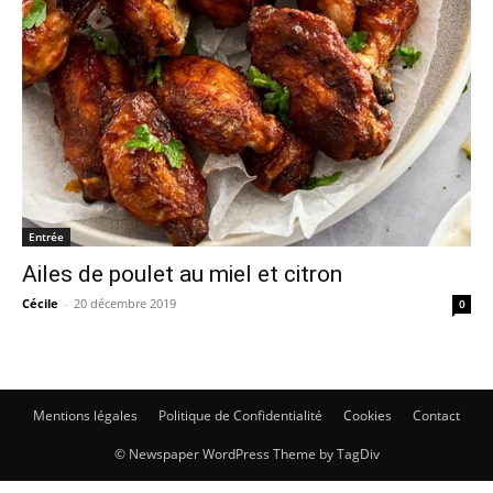
Entrée
Ailes de poulet au miel et citron
Cécile
-
20 décembre 2019
0
Mentions légales
Politique de Confidentialité
Cookies
Contact
© Newspaper WordPress Theme by TagDiv