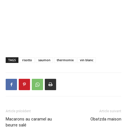
TAGS
risotto
saumon
thermomix
vin blanc
Article précédent
Article suivant
Macarons au caramel au
Obatzda maison
beurre salé