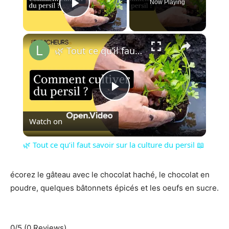
Now Playing
Play Video
×
🌿 Tout ce qu’il faut savoir sur la culture du persil 📖
Play
Watch on
Video
🌿 Tout ce qu’il faut savoir sur la culture du persil 📖
écorez le gâteau avec le chocolat haché, le chocolat en
poudre, quelques bâtonnets épicés et les oeufs en sucre.
0/5
(0 Reviews)