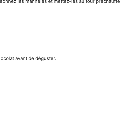
digeonnez les manneles et mettez-les au four préchauffé
ocolat avant de déguster.