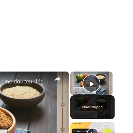
×
×
Biscuits légers aux pommes : Une douceur légère et irrésistible
Play Vide
Now Playing
ay