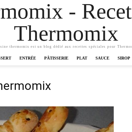
momix - Recett
Thermomix
sine thermomix est un blog dédié aux recettes spéciales pour Therm
SSERT
ENTRÉE
PÂTISSERIE
PLAT
SAUCE
SIROP
thermomix