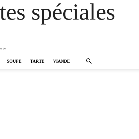
es spéciales
omix
SOUPE
TARTE
VIANDE