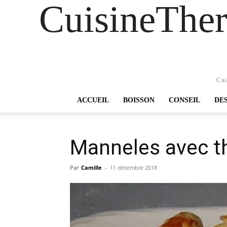
CuisineTher
Cui
ACCUEIL
BOISSON
CONSEIL
DE
Manneles avec 
Par
Camille
-
11 décembre 2018