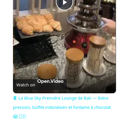
Play
Video
Watch on
🍫 Le Blue Sky Première Lounge de Bali — Bière
pression, buffet indonésien et fontaine à chocolat
😱🇮🇩