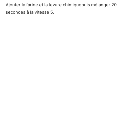
Ajouter la farine et la levure chimiquepuis mélanger 20
secondes à la vitesse 5.
d
e
o