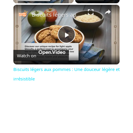
×
Biscuits légers aux pommes : Une douceur légère et irrésistible
P
Watch on
l
Biscuits légers aux pommes : Une douceur légère et
a
irrésistible
y
V
i