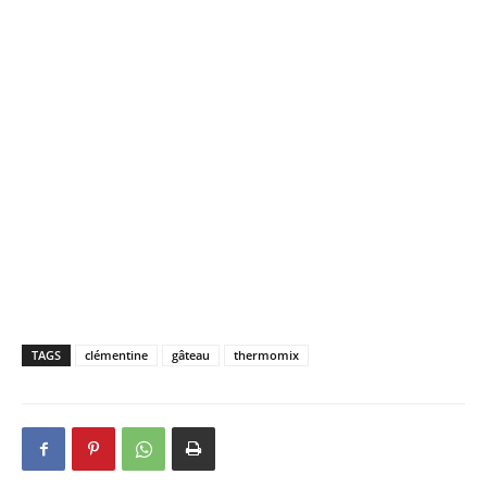
TAGS
clémentine
gâteau
thermomix