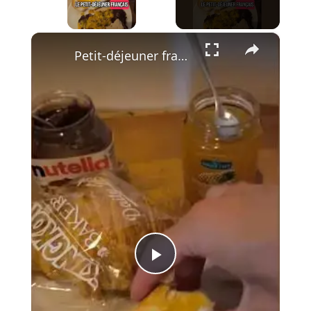
×
Petit-déjeuner français revisité au Vietnam : mes notes et la surprise DIVINE ! 🥖🍍✨
Play