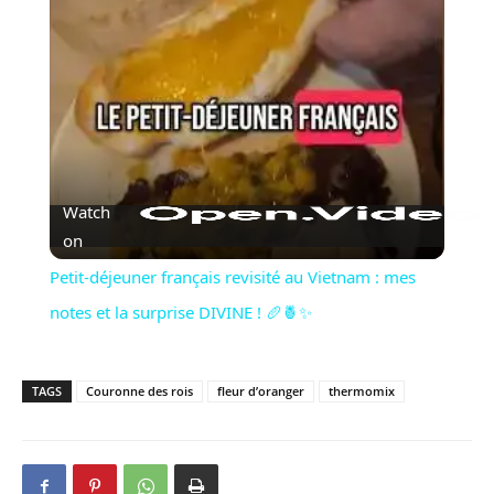
Video
Watch
on
Petit-déjeuner français revisité au Vietnam : mes
notes et la surprise DIVINE ! 🥖🍍✨
TAGS
Couronne des rois
fleur d’oranger
thermomix