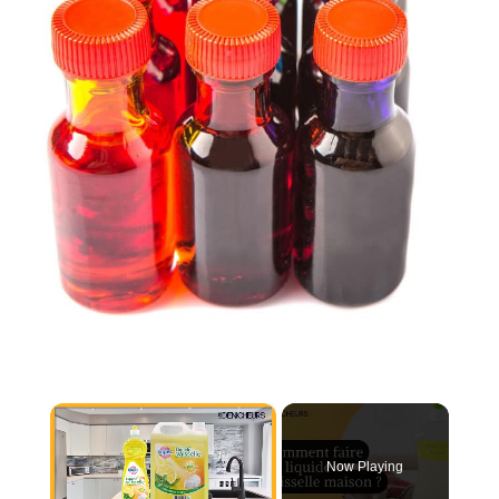
×
Now Playing