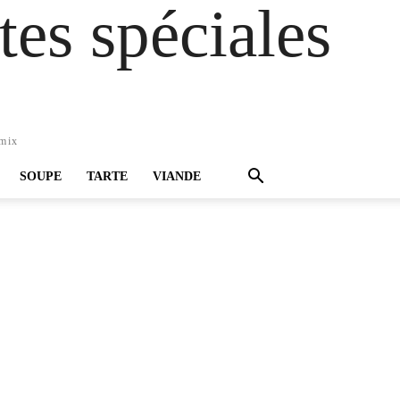
es spéciales
omix
SOUPE
TARTE
VIANDE