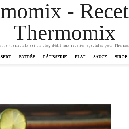
momix - Recett
Thermomix
sine thermomix est un blog dédié aux recettes spéciales pour Therm
SSERT
ENTRÉE
PÂTISSERIE
PLAT
SAUCE
SIROP