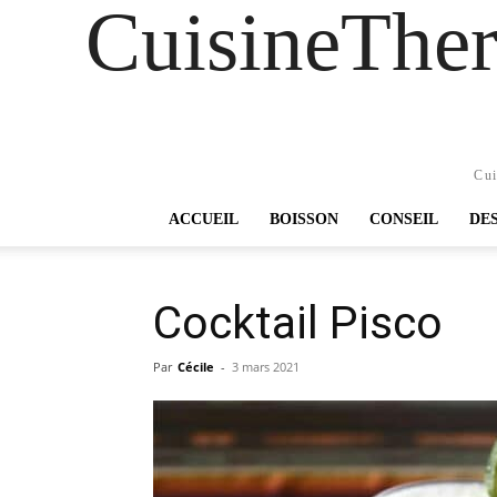
CuisineTher
Cui
ACCUEIL
BOISSON
CONSEIL
DE
Cocktail Pisco
Par
Cécile
-
3 mars 2021