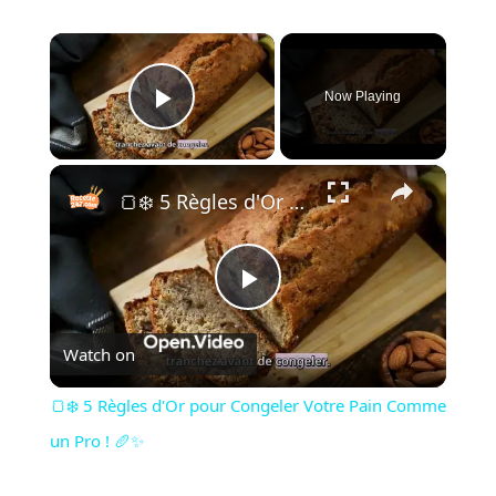
×
Now Playing
Play Video
×
🍞❄️ 5 Règles d'Or pour Congeler Votre Pain Comme un Pro ! 🥖✨
Play
Watch on
Video
🍞❄️ 5 Règles d'Or pour Congeler Votre Pain Comme
un Pro ! 🥖✨