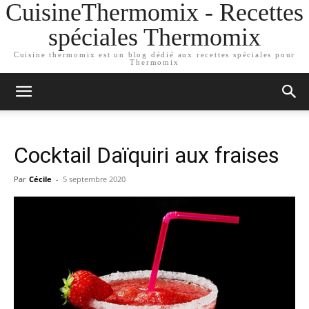
CuisineThermomix - Recettes
spéciales Thermomix
Cuisine thermomix est un blog dédié aux recettes spéciales pour
Thermomix
Cocktail Daïquiri aux fraises
Par
Cécile
-
5 septembre 2020